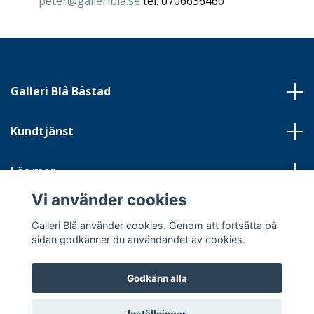
peter@galleribla.se
tel: 0706636460
Galleri Blå Båstad
Kundtjänst
Läs mer
Vi använder cookies
Sociala medier
Galleri Blå använder cookies. Genom att fortsätta på
sidan godkänner du användandet av cookies.
Godkänn alla
© 2026 Galleri Blå