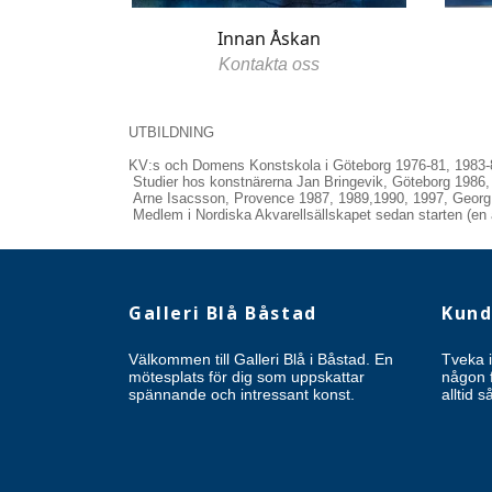
Innan Åskan
Kontakta oss
UTBILDNING
KV:s och Domens Konstskola i Göteborg 1976-81, 1983-
Studier hos konstnärerna Jan Bringevik, Göteborg 1986,
Arne Isacsson, Provence 1987, 1989,1990, 1997, Georg 
Medlem i Nordiska Akvarellsällskapet sedan starten (e
Galleri Blå Båstad
Kund
Välkommen till Galleri Blå i Båstad. En
Tveka i
mötesplats för dig som uppskattar
någon f
spännande och intressant konst.
alltid 