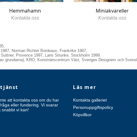
Hemmahamn
Miniakvareller
Kontakta oss
Kontakta oss
85.
 1987, Norman Richter Bordeaux, Frankrike 1987,
Suttner, Provence 1997, Laris Strunke, Stockholm 1999.
n av grundarna), KRO, Konstnärscentrum Väst, Sveriges Designers och Svens
tjänst
Läs mer
nte att kontakta oss om du har
Kontakta galleriet
råga eller fundering. Vi svarar
Personuppgiftspolicy
så snabbt vi kan!
Köpvillkor