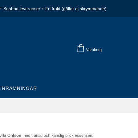
+ Snabba leveranser + Fri frakt (gäller ej skrymmande)
Varukorg
INRAMNINGAR
Ulla Ohlson
med tränad och känslig blick essensen: