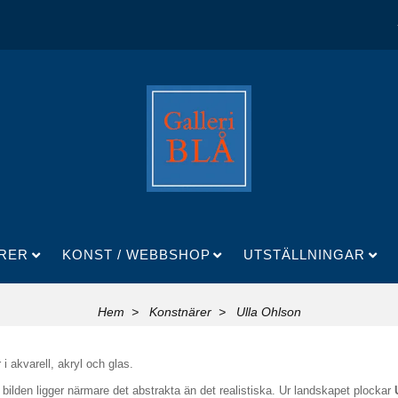
RER
KONST / WEBBSHOP
UTSTÄLLNINGAR
Hem
Konstnärer
Ulla Ohlson
i akvarell, akryl och glas.
ilden ligger närmare det abstrakta än det realistiska. Ur landskapet plockar