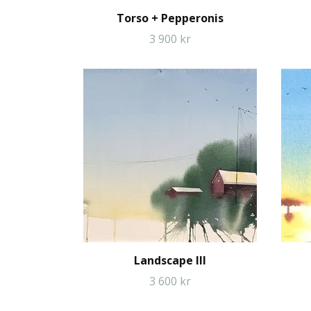
Torso + Pepperonis
3 900 kr
Landscape III
3 600 kr