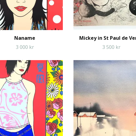
Naname
Mickey in St Paul de V
3 000 kr
3 500 kr