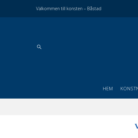
Välkommen till konsten – Båstad
HEM
KONST
V