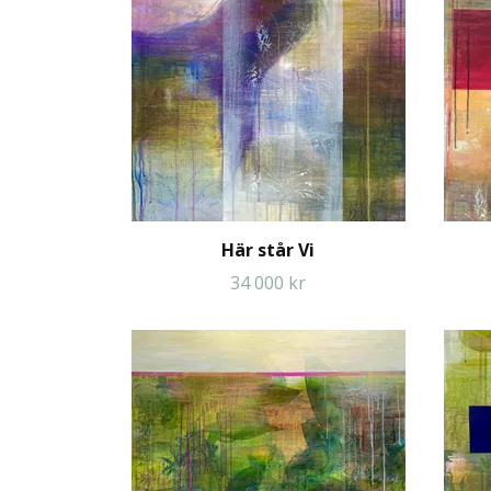
Här står Vi
34 000 kr