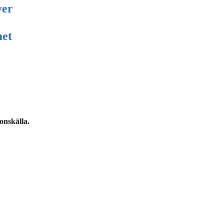
ver
met
onskälla.