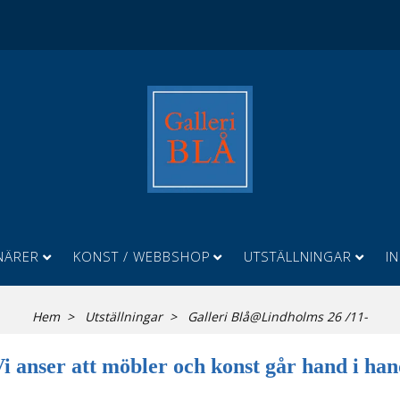
NÄRER
KONST / WEBBSHOP
UTSTÄLLNINGAR
I
Hem
Utställningar
Galleri Blå@Lindholms 26 /11-
i anser att möbler och konst går hand i ha