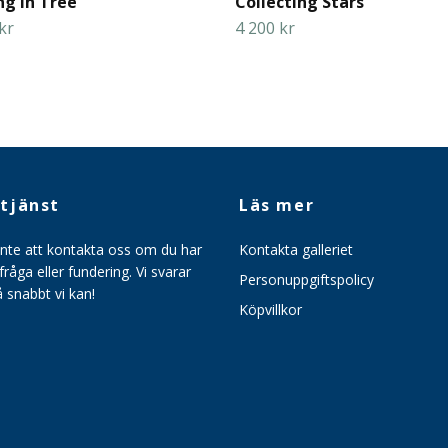
ng in Tree
Collecting Stars
kr
4 200 kr
tjänst
Läs mer
inte att kontakta oss om du har
Kontakta galleriet
råga eller fundering. Vi svarar
Personuppgiftspolicy
så snabbt vi kan!
Köpvillkor