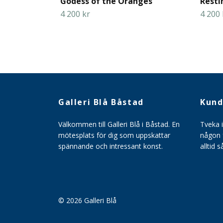
Godess of the Oranges
Resti
4 200 kr
4 200 
Galleri Blå Båstad
Kund
Välkommen till Galleri Blå i Båstad. En
Tveka 
mötesplats för dig som uppskattar
någon f
spännande och intressant konst.
alltid 
© 2026 Galleri Blå