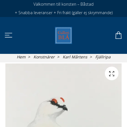
Välkommen till konsten – Båstad
+ Snabba leveranser + Fri frakt (gäller ej skrymmande)
Hem
Konstnärer
Karl Mårtens
Fjällripa