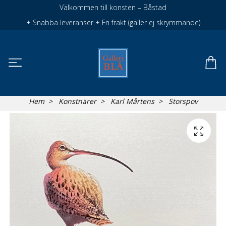
Välkommen till konsten – Båstad
+ Snabba leveranser + Fri frakt (gäller ej skrymmande)
Hem
Konstnärer
Karl Mårtens
Storspov