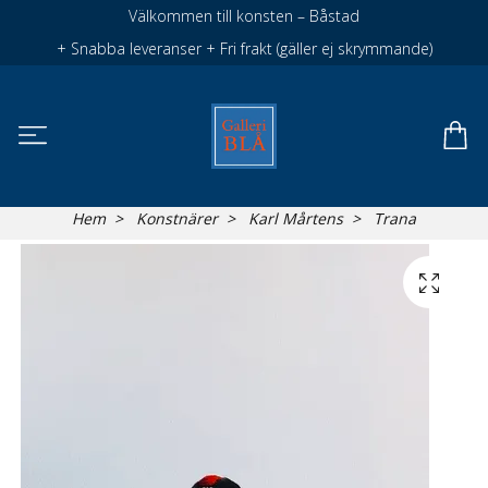
Välkommen till konsten – Båstad
+ Snabba leveranser + Fri frakt (gäller ej skrymmande)
Hem
Konstnärer
Karl Mårtens
Trana