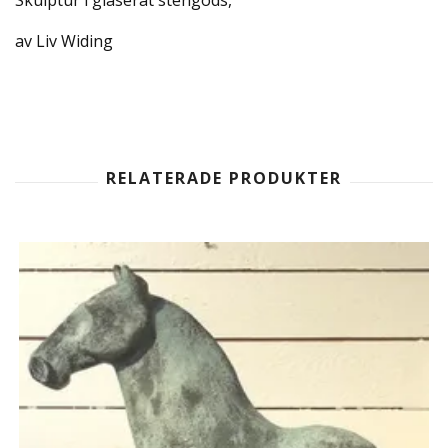
Skulptur i glaserat stengods,
av Liv Widing