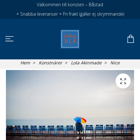
Välkommen till konsten – Båstad
+ Snabba leveranser + Fri frakt (gäller ej skrymmande)
Hem
Konstnärer
Lola Akinmade
Nice