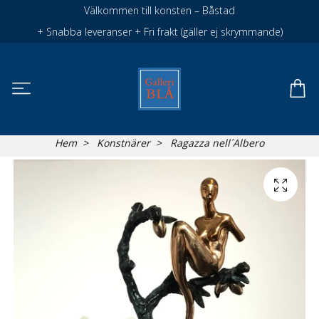
Välkommen till konsten – Båstad
+ Snabba leveranser + Fri frakt (gäller ej skrymmande)
Hem
Konstnärer
Ragazza nell´Albero