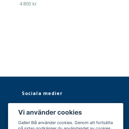
4 800 kr
The Jump
4 800 kr
Sociala medier
Facebook
Vi använder cookies
Instagram
Galleri Blå använder cookies. Genom att fortsätta
på sidan godkänner du användandet av cookies.