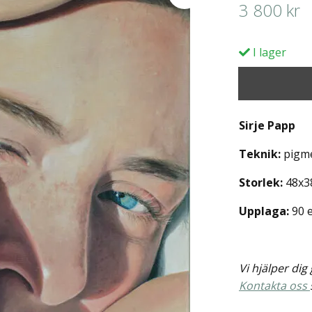
3 800 kr
I lager
Sirje Papp
Teknik:
pigme
Storlek:
48x3
Upplaga:
90 
Vi hjälper di
Kontakta oss