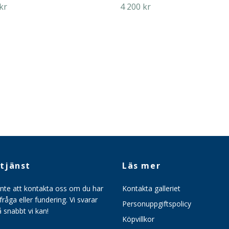
kr
4 200 kr
tjänst
Läs mer
inte att kontakta oss om du har
Kontakta galleriet
råga eller fundering. Vi svarar
Personuppgiftspolicy
så snabbt vi kan!
Köpvillkor