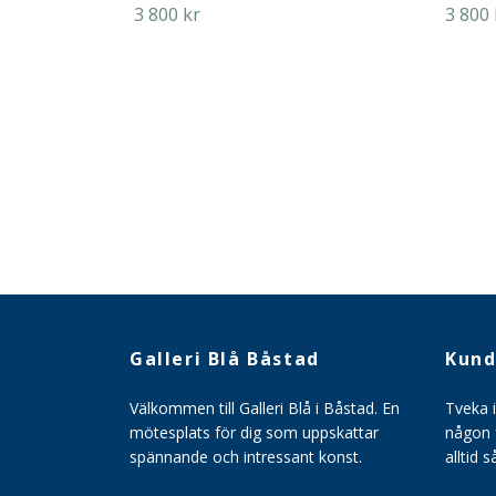
3 800 kr
3 800 
Galleri Blå Båstad
Kund
Välkommen till Galleri Blå i Båstad. En
Tveka 
mötesplats för dig som uppskattar
någon f
spännande och intressant konst.
alltid 