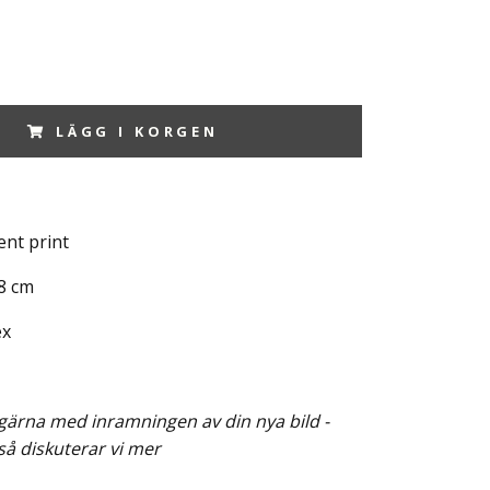
LÄGG I KORGEN
nt print
8 cm
ex
g gärna med inramningen av din nya bild -
så diskuterar vi mer