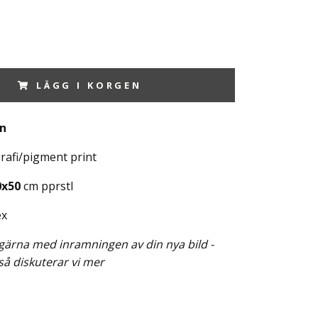
LÄGG I KORGEN
in
rafi/pigment print
0x50
cm pprstl
ex
g gärna med inramningen av din nya bild -
så diskuterar vi mer