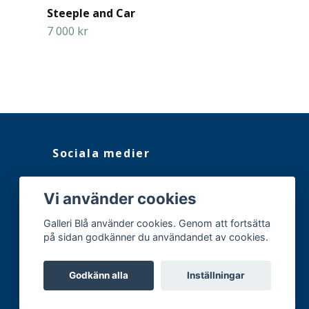
Steeple and Car
Quiver Tree
7 000 kr
16 000 kr
Sociala medier
Facebook
Vi använder cookies
Instagram
Galleri Blå använder cookies. Genom att fortsätta
på sidan godkänner du användandet av cookies.
Godkänn alla
Inställningar