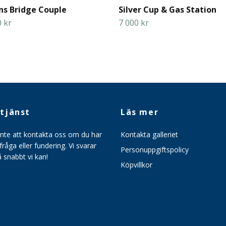
s Bridge Couple
Silver Cup & Gas Station
 kr
7 000 kr
tjänst
Läs mer
inte att kontakta oss om du har
Kontakta galleriet
råga eller fundering. Vi svarar
Personuppgiftspolicy
så snabbt vi kan!
Köpvillkor