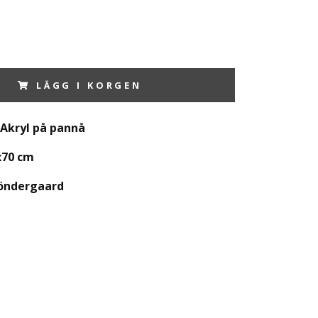
LÄGG I KORGEN
/Akryl på pannå
x70 cm
Söndergaard