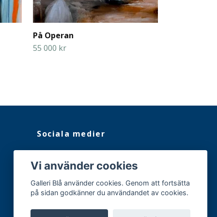
På Operan
Vårt Univer
55 000 kr
55 000 kr
Sociala medier
Facebook
Vi använder cookies
Instagram
Galleri Blå använder cookies. Genom att fortsätta
på sidan godkänner du användandet av cookies.