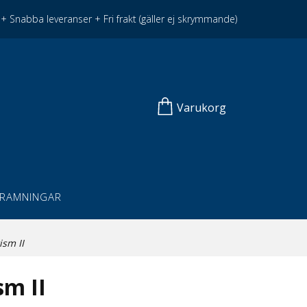
+ Snabba leveranser + Fri frakt (gäller ej skrymmande)
Varukorg
NRAMNINGAR
ism II
sm II