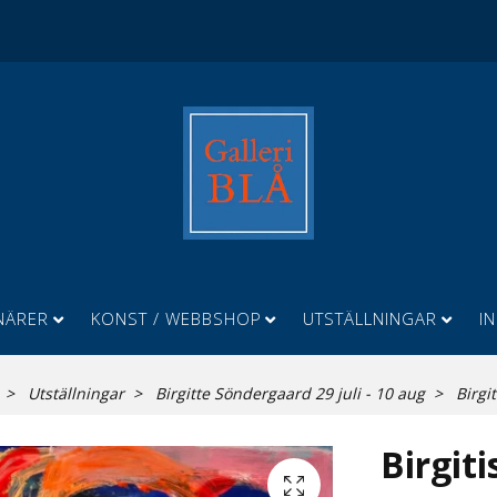
NÄRER
KONST / WEBBSHOP
UTSTÄLLNINGAR
I
Utställningar
Birgitte Söndergaard 29 juli - 10 aug
Birgit
Birgiti