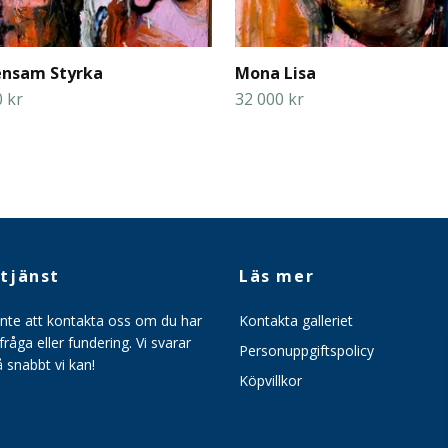
nsam Styrka
Mona Lisa
 kr
32 000 kr
tjänst
Läs mer
inte att kontakta oss om du har
Kontakta galleriet
råga eller fundering. Vi svarar
Personuppgiftspolicy
så snabbt vi kan!
Köpvillkor