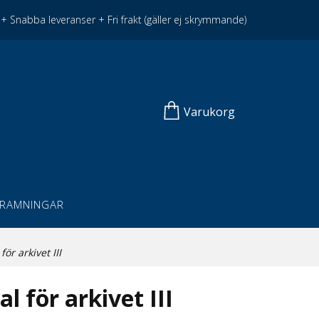
+ Snabba leveranser + Fri frakt (gäller ej skrymmande)
Varukorg
NRAMNINGAR
ör arkivet III
l för arkivet III