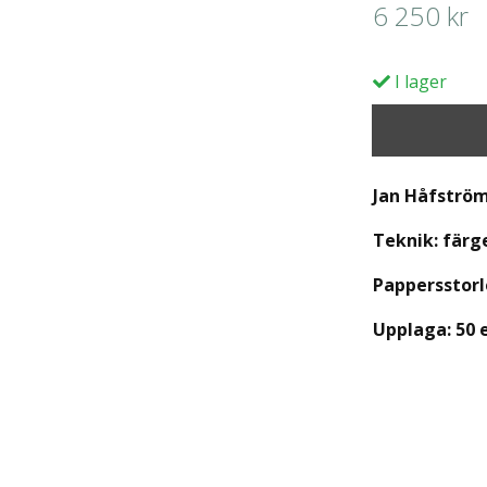
6 250 kr
I lager
Jan Håfströ
Teknik: färg
Pappersstorl
Upplaga:
50 