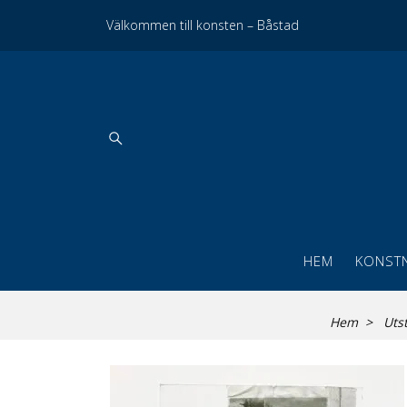
Välkommen till konsten – Båstad
HEM
KONST
Hem
Uts