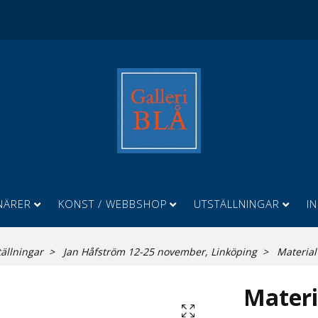
NÄRER
KONST / WEBBSHOP
UTSTÄLLNINGAR
I
tällningar
Jan Håfström 12-25 november, Linköping
Material f
Materia