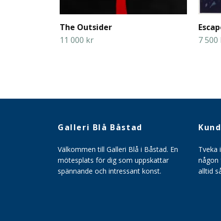
The Outsider
Escap
11 000 kr
7 500 
Galleri Blå Båstad
Kund
Välkommen till Galleri Blå i Båstad. En
Tveka 
mötesplats för dig som uppskattar
någon f
spännande och intressant konst.
alltid 