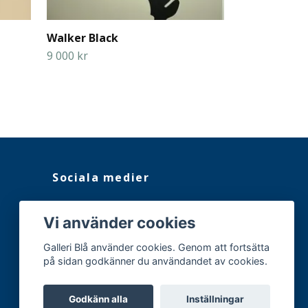
Walker Black
The Mummy,
9 000 kr
7 500 kr
Sociala medier
Facebook
Vi använder cookies
Instagram
Galleri Blå använder cookies. Genom att fortsätta
på sidan godkänner du användandet av cookies.
Godkänn alla
Inställningar