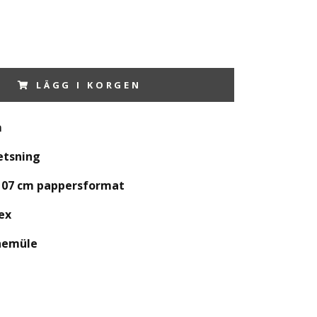
LÄGG I KORGEN
m
etsning
x107 cm pappersformat
ex
nemüle