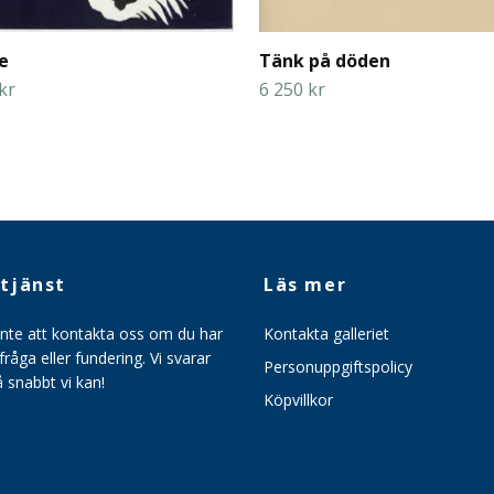
e
Tänk på döden
kr
6 250 kr
tjänst
Läs mer
inte att kontakta oss om du har
Kontakta galleriet
råga eller fundering. Vi svarar
Personuppgiftspolicy
så snabbt vi kan!
Köpvillkor