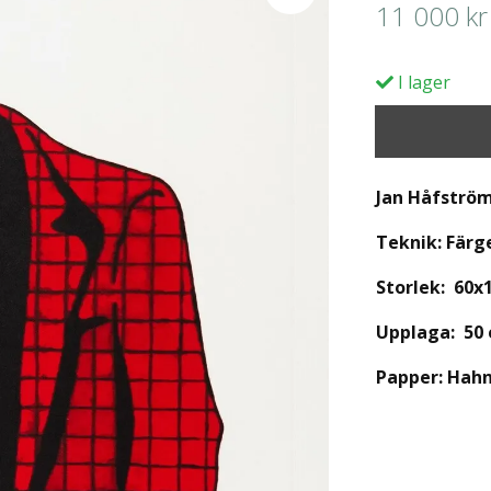
11 000 kr
I lager
Jan Håfströ
Teknik: Färg
Storlek: 60
Upplaga:
50 
Papper: Hah