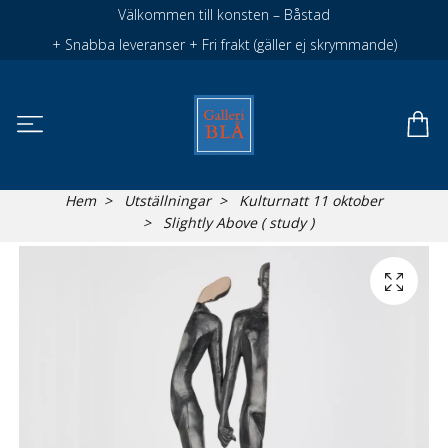
Välkommen till konsten – Båstad
+ Snabba leveranser + Fri frakt (gäller ej skrymmande)
Hem
Utställningar
Kulturnatt 11 oktober
Slightly Above ( study )