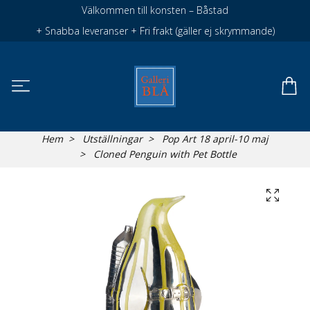
Välkommen till konsten – Båstad
+ Snabba leveranser + Fri frakt (gäller ej skrymmande)
Hem
Utställningar
Pop Art 18 april-10 maj
Cloned Penguin with Pet Bottle