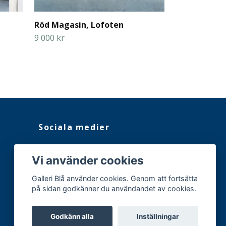
Röd Magasin, Lofoten
Goult på Nat
9 000 kr
12 000 kr
Sociala medier
Facebook
Vi använder cookies
Instagram
Galleri Blå använder cookies. Genom att fortsätta
på sidan godkänner du användandet av cookies.
Godkänn alla
Inställningar