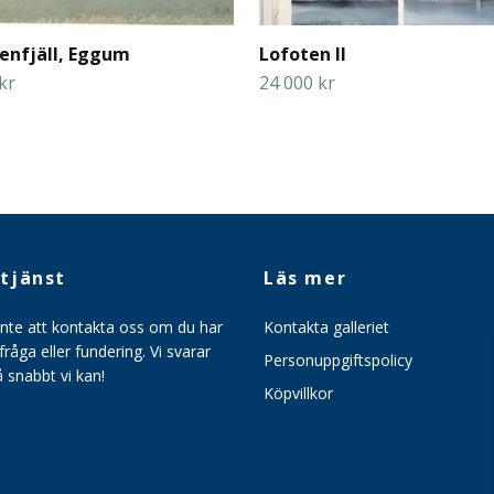
enfjäll, Eggum
Lofoten II
kr
24 000 kr
tjänst
Läs mer
inte att kontakta oss om du har
Kontakta galleriet
råga eller fundering. Vi svarar
Personuppgiftspolicy
så snabbt vi kan!
Köpvillkor