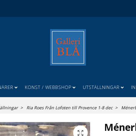
NÄRER
KONST / WEBBSHOP
UTSTÄLLNINGAR
I
ällningar
Ria Roes Från Lofoten till Provence 1-8 dec
Ménerb
Ménerb