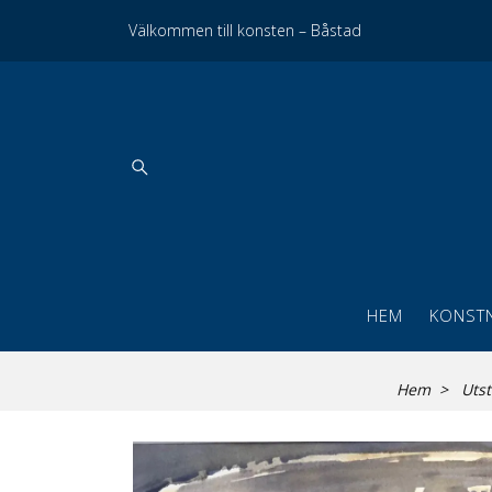
Välkommen till konsten – Båstad
HEM
KONST
Hem
Utst